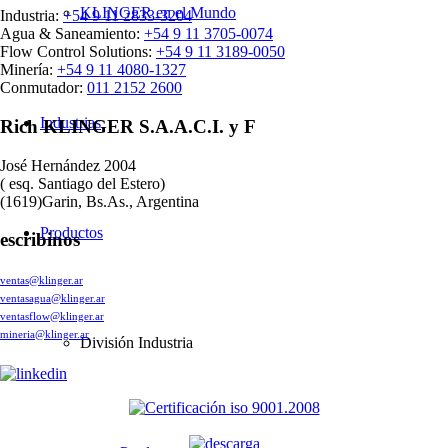
KLINGER en el Mundo
Industria:
+54 9 11 2833-3204
Agua & Saneamiento:
+54 9 11 3705-0074
Flow Control Solutions:
+54 9 11 3189-0050
Minería:
+54 9 11 4080-1327
Conmutador:
011 2152 2600
Industrias
Rich KLINGER S.A.A.C.I. y F
José Hernández 2004
( esq. Santiago del Estero)
(1619)Garin, Bs.As., Argentina
Productos
escribinos
ventas@klinger.ar
ventasagua@klinger.ar
ventasflow@klinger.ar
mineria@klinger.ar
División Industria