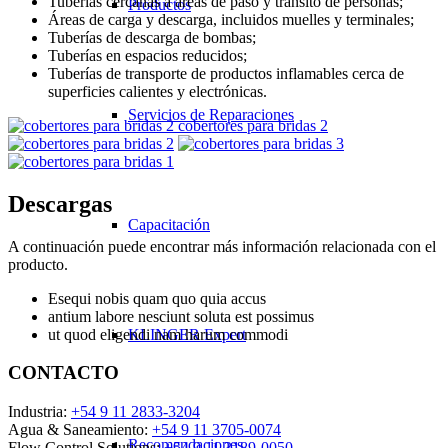
Tuberías cercanas a áreas de paso y tránsito de personas;
Productos
Áreas de carga y descarga, incluidos muelles y terminales;
Tuberías de descarga de bombas;
Tuberías en espacios reducidos;
Tuberías de transporte de productos inflamables cerca de
superficies calientes y electrónicas.
Servicios de Reparaciones
cobertores para bridas 2
Descargas
Capacitación
A continuación puede encontrar más información relacionada con el
producto.
Esequi nobis quam quo quia accus
antium labore nesciunt soluta est possimus
ut quod eligendi nam harum commodi
KLINGER Expert
CONTACTO
Industria:
+54 9 11 2833-3204
Agua & Saneamiento:
+54 9 11 3705-0074
Recomendaciones
Flow Control Solutions:
+54 9 11 3189-0050