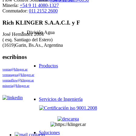
Minería:
+54 9 11 4080-1327
Conmutador:
011 2152 2600
Rich KLINGER S.A.A.C.I. y F
División Agua
José Hernández 2004
( esq. Santiago del Estero)
(1619)Garin, Bs.As., Argentina
escribinos
Productos
ventas@klinger.ar
ventasagua@klinger.ar
ventasflow@klinger.ar
mineria@klinger.ar
Servicios de Ingeniería
Soluciones
contacto