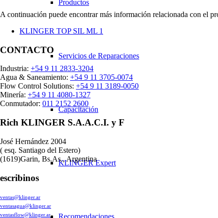
Productos
A continuación puede encontrar más información relacionada con el pr
KLINGER TOP SIL ML 1
CONTACTO
Servicios de Reparaciones
Industria:
+54 9 11 2833-3204
Agua & Saneamiento:
+54 9 11 3705-0074
Flow Control Solutions:
+54 9 11 3189-0050
Minería:
+54 9 11 4080-1327
Conmutador:
011 2152 2600
Capacitación
Rich KLINGER S.A.A.C.I. y F
José Hernández 2004
( esq. Santiago del Estero)
(1619)Garin, Bs.As., Argentina
KLINGER Expert
escribinos
ventas@klinger.ar
ventasagua@klinger.ar
ventasflow@klinger.ar
Recomendaciones