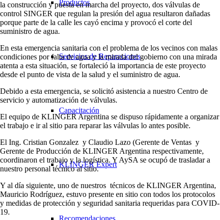
Productos
la construcción y puesta en marcha del proyecto, dos válvulas de
control SINGER que regulan la presión del agua resultaron dañadas
porque parte de la calle les cayó encima y provocó el corte del
suministro de agua.
En esta emergencia sanitaria con el problema de los vecinos con malas
Servicios de Reparaciones
condiciones por falta de agua y la mirada del gobierno con una mirada
atenta a esta situación, se fortaleció la importancia de este proyecto
desde el punto de vista de la salud y el suministro de agua.
Debido a esta emergencia, se solicitó asistencia a nuestro Centro de
servicio y automatización de válvulas.
Capacitación
El equipo de KLINGER Argentina se dispuso rápidamente a organizar
el trabajo e ir al sitio para reparar las válvulas lo antes posible.
El Ing. Cristian Gonzalez y Claudio Lazo (Gerente de Ventas y
Gerente de Producción de KLINGER Argentina respectivamente,
coordinaron el trabajo y la logística. Y AySA se ocupó de trasladar a
KLINGER Expert
nuestro personal técnico al sitio.
Y al día siguiente, uno de nuestros técnicos de KLINGER Argentina,
Mauricio Rodríguez, estuvo presente en sitio con todos los protocolos
y medidas de protección y seguridad sanitaria requeridas para COVID-
19.
Recomendaciones