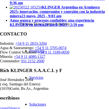
9:36 am
KLINGER Argentina en Arminera
2025: innovación, compromiso y conexión con la industria
minera
23 mayo, 2025 - 9:03 am
Agua segura y procesos confiables: una experiencia
División Flow Control Solutions
KLINGER en acción
28 abril, 2025 - 2:59 pm
CONTACTO
Industria:
+54 9 11 2833-3204
Agua & Saneamiento:
+54 9 11 3705-0074
Productos
Flow Control Solutions:
+54 9 11 3189-0050
Minería:
+54 9 11 4080-1327
Conmutador:
011 2152 2600
Rich KLINGER S.A.A.C.I. y F
Servicios
José Hernández 2004
( esq. Santiago del Estero)
(1619)Garin, Bs.As., Argentina
escribinos
Soluciones
ventas@klinger.ar