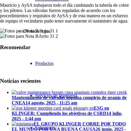
Mauricio y AySA trabajaron todo el día cambiando la tubería de cobre
y los pilotos. Las válvulas fueron reguladas de acuerdo con los
procedimientos y requisitos de AySA y de esta manera en un esfuerzo
de equipo el vecindario pudo tener nuevamente el suministro de agua.
División Agua
Recomendar
Productos
Noticias recientes
Servicios de Ingeniería
Mantenimiento de válvulas impulsa complejo de uranio de
CNEA
14 agosto, 2025 - 11:25 am
ESG en
KLINGER: Cumpliendo los objetivos de CSRD
14 julio,
2025 - 1:44 pm
EL GRUPO KLINGER CORRE POR TODO
Soluciones
EL MUNDO POR UNA BUENA CAUSA
26 junio, 2025 -