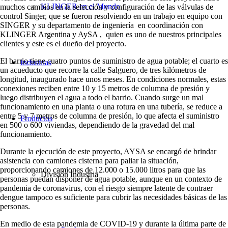
KLINGER en el Mundo
muchos cambios en la selección y configuración de las válvulas de
control Singer, que se fueron resolviendo en un trabajo en equipo con
SINGER y su departamento de ingeniería en coordinación con
KLINGER Argentina y AySA , quien es uno de nuestros principales
clientes y este es el dueño del proyecto.
El barrio tiene cuatro puntos de suministro de agua potable; el cuarto es
Industrias
un acueducto que recorre la calle Salguero, de tres kilómetros de
longitud, inaugurado hace unos meses. En condiciones normales, estas
conexiones reciben entre 10 y 15 metros de columna de presión y
luego distribuyen el agua a todo el barrio. Cuando surge un mal
funcionamiento en una planta o una rotura en una tubería, se reduce a
entre 5 y 7 metros de columna de presión, lo que afecta el suministro
Productos
en 500 o 600 viviendas, dependiendo de la gravedad del mal
funcionamiento.
Durante la ejecución de este proyecto, AYSA se encargó de brindar
asistencia con camiones cisterna para paliar la situación,
proporcionando camiones de 12.000 o 15.000 litros para que las
División Industria
personas puedan disponer de agua potable, aunque en un contexto de
pandemia de coronavirus, con el riesgo siempre latente de contraer
dengue tampoco es suficiente para cubrir las necesidades básicas de las
personas.
En medio de esta pandemia de COVID-19 y durante la última parte de